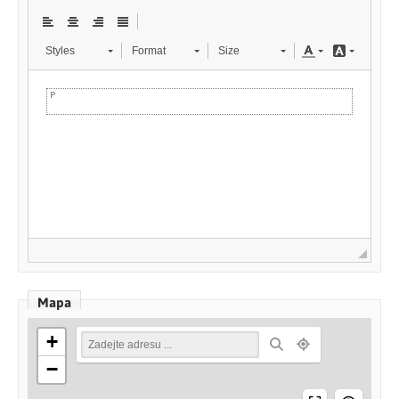
Styles
Format
Size
Mapa
+
−